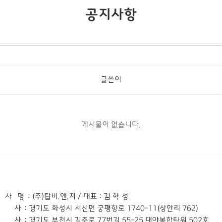
공지사항
글쓴이
게시물이 없습니다.
 사 명
: (주)탑비.앤.지 / 대표 : 김 학 성
본 사
: 경기도 화성시 서신면 궁평항로 1740-11(상안리 762)
지 사
: 경기도 부천시 길주로 77번길 55-25 대야복합타워 502호