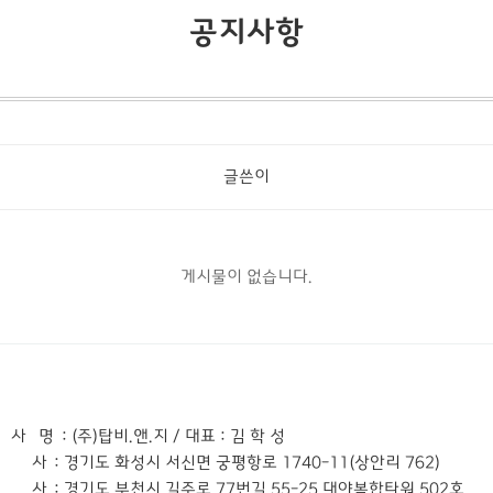
공지사항
글쓴이
게시물이 없습니다.
 사 명
: (주)탑비.앤.지 / 대표 : 김 학 성
본 사
: 경기도 화성시 서신면 궁평항로 1740-11(상안리 762)
지 사
: 경기도 부천시 길주로 77번길 55-25 대야복합타워 502호