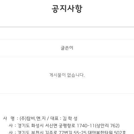
공지사항
글쓴이
게시물이 없습니다.
 사 명
: (주)탑비.앤.지 / 대표 : 김 학 성
본 사
: 경기도 화성시 서신면 궁평항로 1740-11(상안리 762)
지 사
: 경기도 부천시 길주로 77번길 55-25 대야복합타워 502호